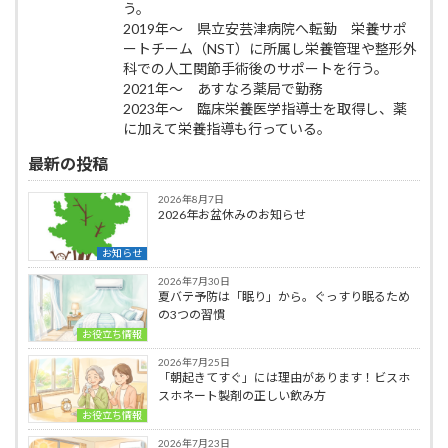
う。
2019年～ 県立安芸津病院へ転勤 栄養サポ
ートチーム（NST）に所属し栄養管理や整形外
科での人工関節手術後のサポートを行う。
2021年～ あすなろ薬局で勤務
2023年～ 臨床栄養医学指導士を取得し、薬
に加えて栄養指導も行っている。
最新の投稿
2026年8月7日
2026年お盆休みのお知らせ
お知らせ
2026年7月30日
夏バテ予防は「眠り」から。ぐっすり眠るため
の3つの習慣
お役立ち情報
2026年7月25日
「朝起きてすぐ」には理由があります！ビスホ
スホネート製剤の正しい飲み方
お役立ち情報
2026年7月23日