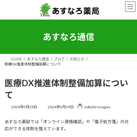
コ
ナ
ン
ビ
テ
ゲ
ン
ー
ツ
シ
へ
ョ
あすなろ通信
ス
ン
キ
に
ッ
移
プ
動
HOME
あすなろ通信
ブログ
お知らせ
医療DX推進体制整備加算について
医療DX推進体制整備加算につい
て
最
2024年5月29日
2024年5月29日
nobuhiro nagao
終
更
あすなろ薬局では「オンライン資格確認」や「電子処方箋」の対
新
日
応ができる体制を整えています。
時