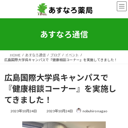
コ
ナ
ン
ビ
テ
ゲ
ン
ー
ツ
シ
へ
ョ
あすなろ通信
ス
ン
キ
に
ッ
移
プ
動
HOME
あすなろ通信
ブログ
イベント
広島国際大学呉キャンパスで『健康相談コーナー』を実施してきました！
広島国際大学呉キャンパスで
『健康相談コーナー』を実施し
てきました！
最
2023年10月24日
2023年10月24日
nobuhiro nagao
終
更
新