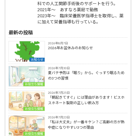
科での人工関節手術後のサポートを行う。
2021年～ あすなろ薬局で勤務
2023年～ 臨床栄養医学指導士を取得し、薬
に加えて栄養指導も行っている。
最新の投稿
2026年8月7日
2026年お盆休みのお知らせ
お知らせ
2026年7月30日
夏バテ予防は「眠り」から。ぐっすり眠るため
の3つの習慣
お役立ち情報
2026年7月25日
「朝起きてすぐ」には理由があります！ビスホ
スホネート製剤の正しい飲み方
お役立ち情報
2026年7月23日
「私は大丈夫」が一番キケン？ご高齢の方が熱
中症になりやすい3つの理由
お役立ち情報